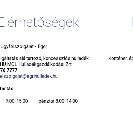
Elérhetőségek
i Ügyfélszolgálat - Eger
gáltatás alá tartozó, koncessziós hulladék:
Konténer, é
HU MOL Hulladékgazdálkodási Zrt.
776 7777
elszolgalat@egrihulladek.hu
tartás:
7:00-15:00 pénztár 8:00-14:00
7:00-15:00 pénztár 8:00-14:00
7:00-15:00 pénztár 8:00-14:00