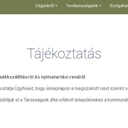
Cégünkről
Tevékenységeink
Szolgálta
Tájékoztatás
adékszállításról és nyitvatartási rendről
koztatja Ügyfeleit, hogy ünnepnapon a megszokott rend szerint v
lítjuk el a Társaságunk által ellátott településeken a kommunáli