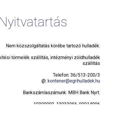
Nyitvatartás
Nem közszolgáltatás körébe tartozó hulladék:
pítési törmelék szállítás, intézményi zöldhulladék
szállítás
Telefon: 36/513-200/3
@:
kontener@egrihulladek.hu
Bankszámlaszámunk: MBH Bank Nyrt.
10300002-13033956-00014906
Adatvédelmi tájékoztató
Hulladékudvar