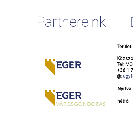
Partnereink
Terület
Közszol
Tel: MO
+36 1 
@:
ugyf
Nyitva 
hétfő:
kedd:
szerda: