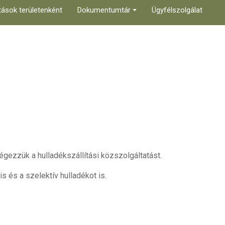
tások területenként
Dokumentumtár
Ügyfélszolgálat
égezzük a hulladékszállítási közszolgáltatást.
s és a szelektív hulladékot is.