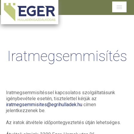
Cégünkről
Tevékenységeink
Iratmegsemmisítés
Szolgáltatások területenként
Dokumentumtár
Ügyfélszolgálat
Iratmegsemmisítéssel kapcsolatos szolgáltatásunk
igénybevétele esetén, tisztelettel kérjük az
iratmegsemmisites@egrihulladek.hu
címen
jelentkezzenek be.
Az iratok átvétele időpontegyeztetés útján lehetséges.