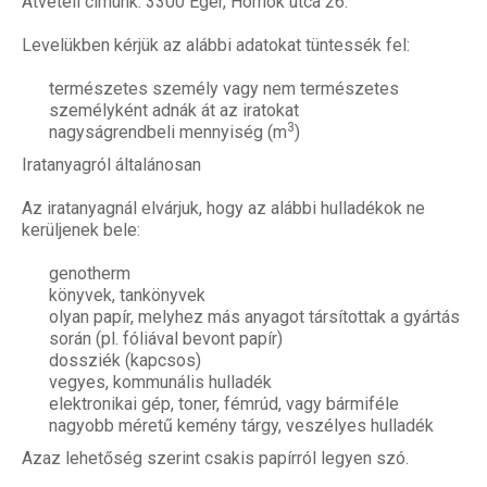
Átvételi címünk: 3300 Eger, Homok utca 26.
Levelükben kérjük az alábbi adatokat tüntessék fel:
természetes személy vagy nem természetes
személyként adnák át az iratokat
3
nagyságrendbeli mennyiség (m
)
Iratanyagról általánosan
Az iratanyagnál elvárjuk, hogy az alábbi hulladékok ne
kerüljenek bele:
genotherm
könyvek, tankönyvek
olyan papír, melyhez más anyagot társítottak a gyártás
során (pl. fóliával bevont papír)
dossziék (kapcsos)
vegyes, kommunális hulladék
elektronikai gép, toner, fémrúd, vagy bármiféle
nagyobb méretű kemény tárgy, veszélyes hulladék
Azaz lehetőség szerint csakis papírról legyen szó.