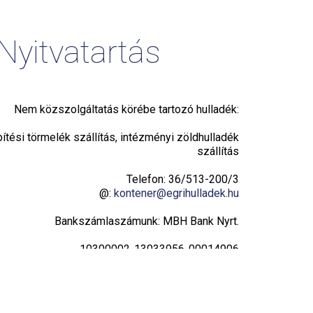
Nyitvatartás
Nem közszolgáltatás körébe tartozó hulladék:
pítési törmelék szállítás, intézményi zöldhulladék
szállítás
Telefon: 36/513-200/3
@:
kontener@egrihulladek.hu
Bankszámlaszámunk: MBH Bank Nyrt.
10300002-13033956-00014906
Adatvédelmi tájékoztató
Hulladékudvar