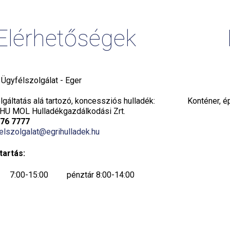
Elérhetőségek
i Ügyfélszolgálat - Eger
gáltatás alá tartozó, koncessziós hulladék:
Konténer, é
HU MOL Hulladékgazdálkodási Zrt.
776 7777
elszolgalat@egrihulladek.hu
tartás:
7:00-15:00 pénztár 8:00-14:00
7:00-15:00 pénztár 8:00-14:00
7:00-15:00 pénztár 8:00-14:00