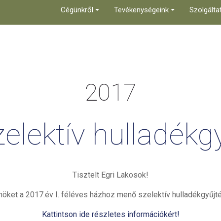
Cégünkről
Tevékenységeink
Szolgálta
2017
elektív
hulladékg
Tisztelt Egri Lakosok!
nöket a 2017.év I. féléves házhoz menő szelektív hulladékgyűjté
Kattintson ide részletes információkért!