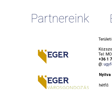
Partnereink
Terület
Közszol
Tel: MO
+36 1 
@:
ugyf
Nyitva 
hétfő:
kedd:
szerda: