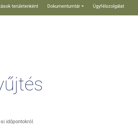
tások területenként
Dokumentumtár
Ügyfélszolgálat
yűjtés
si időpontokról.