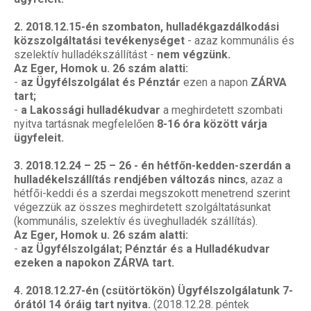
2. 2018.12.15-én szombaton, hulladékgazdálkodási
közszolgáltatási tevékenységet
- azaz kommunális és
szelektív hulladékszállítást -
nem végzünk.
Az Eger, Homok u. 26 szám alatti:
-
az Ügyfélszolgálat és Pénztár
ezen a napon
ZÁRVA
tart;
-
a Lakossági hulladékudvar
a meghirdetett szombati
nyitva tartásnak megfelelően
8-16 óra között várja
ügyfeleit.
3. 2018.12.24 – 25 – 26 - én hétfőn-kedden-szerdán a
hulladékelszállítás rendjében változás nincs
, azaz a
hétfői-keddi és a szerdai megszokott menetrend szerint
végezzük az összes meghirdetett szolgáltatásunkat
(kommunális, szelektív és üveghulladék szállítás).
Az Eger, Homok u. 26 szám alatti:
-
az Ügyfélszolgálat; Pénztár és a Hulladékudvar
ezeken a napokon ZÁRVA tart.
4. 2018.12.27-én (csütörtökön) Ügyfélszolgálatunk 7-
órától 14 óráig tart nyitva.
(2018.12.28. péntek