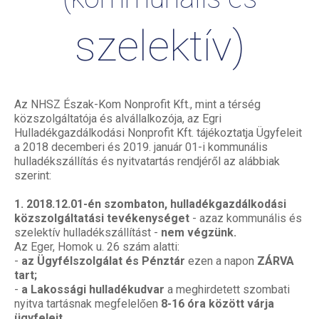
szelektív)
Az NHSZ Észak-Kom Nonprofit Kft., mint a térség
közszolgáltatója és alvállalkozója, az Egri
Hulladékgazdálkodási Nonprofit Kft. tájékoztatja Ügyfeleit
a 2018 decemberi és 2019. január 01-i kommunális
hulladékszállítás és nyitvatartás rendjéről az alábbiak
szerint:
1. 2018.12.01-én szombaton, hulladékgazdálkodási
közszolgáltatási tevékenységet
- azaz kommunális és
szelektív hulladékszállítást -
nem végzünk.
Az Eger, Homok u. 26 szám alatti:
-
az Ügyfélszolgálat és Pénztár
ezen a napon
ZÁRVA
tart;
-
a Lakossági hulladékudvar
a meghirdetett szombati
nyitva tartásnak megfelelően
8-16 óra között várja
ügyfeleit.