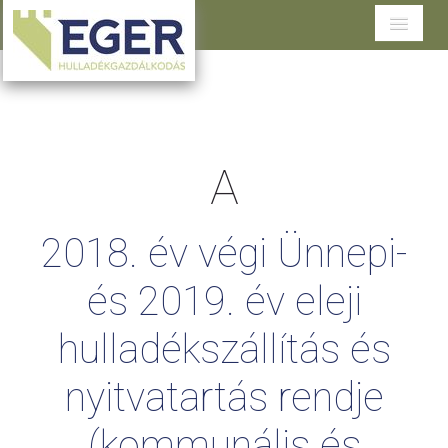
Cégünkről
Tevékenységeink
A
Szolgáltatások területenként
Dokumentumtár
2018.
év
végi
Ünnepi-
Ügyfélszolgálat
és
2019.
év
eleji
hulladékszállítás
és
nyitvatartás
rendje
(kommunális
és