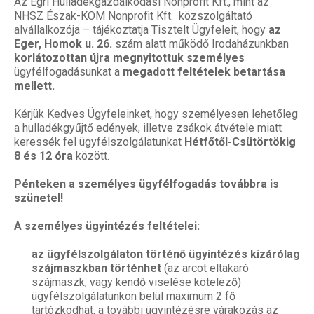
Az Egri Hulladékgazdálkodási Nonprofit Kft., mint az
NHSZ Észak-KOM Nonprofit Kft. közszolgáltató
alvállalkozója – tájékoztatja Tisztelt Ügyfeleit, hogy
az
Eger, Homok u. 26.
szám alatt működő Irodaházunkban
korlátozottan újra megnyitottuk
személyes
ügyfélfogadásunkat a
megadott feltételek betartása
mellett.
Kérjük Kedves Ügyfeleinket, hogy személyesen lehetőleg
a hulladékgyűjtő edények, illetve zsákok átvétele miatt
keressék fel ügyfélszolgálatunkat
Hétfőtől-Csütörtökig
8 és 12 óra
között.
Pénteken a személyes ügyfélfogadás továbbra is
szünetel!
A személyes ügyintézés feltételei:
az ügyfélszolgálaton
történő
ügyintézés kizárólag
szájmaszkban történhet
(az arcot eltakaró
szájmaszk, vagy kendő viselése kötelező)
ügyfélszolgálatunkon belül maximum 2 fő
tartózkodhat, a további ügyintézésre várakozás az