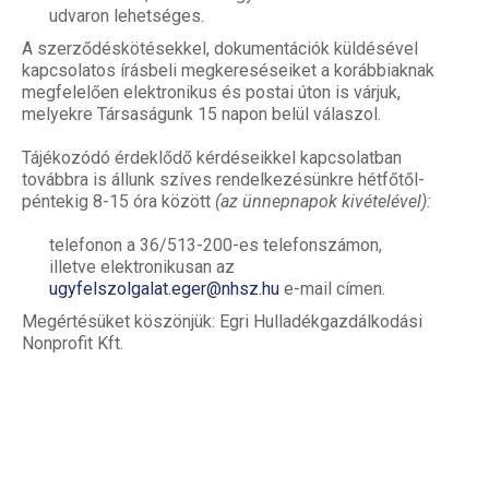
udvaron lehetséges.
A szerződéskötésekkel, dokumentációk küldésével
kapcsolatos írásbeli megkereséseiket a korábbiaknak
megfelelően elektronikus és postai úton is várjuk,
melyekre Társaságunk 15 napon belül válaszol.
Tájékozódó érdeklődő kérdéseikkel kapcsolatban
továbbra is állunk szíves rendelkezésünkre hétfőtől-
péntekig 8-15 óra között
(az ünnepnapok kivételével):
telefonon a 36/513-200-es telefonszámon,
illetve elektronikusan az
ugyfelszolgalat.eger@nhsz.hu
e-mail címen.
Megértésüket köszönjük: Egri Hulladékgazdálkodási
Nonprofit Kft.