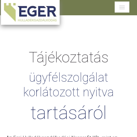
Cégünkről
Tevékenységeink
Tájékoztatás
Szolgáltatások területenként
Dokumentumtár
ügyfélszolgálat
Ügyfélszolgálat
korlátozott
nyitva
tartásáról