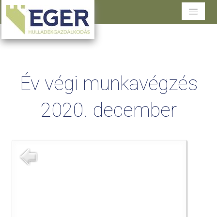
Cégünkről
Tevékenységeink
Év végi munkavégzés
Szolgáltatások területenként
2020. december
Dokumentumtár
Ügyfélszolgálat