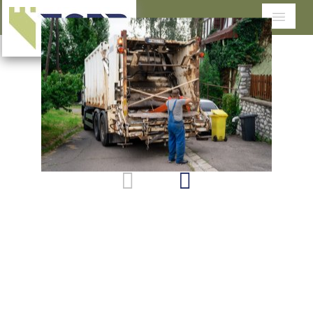
Cégünkről
Tevékenységeink
Szolgáltatások területenként
Dokumentumtár
Ügyfélszolgálat