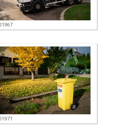
01967
01971