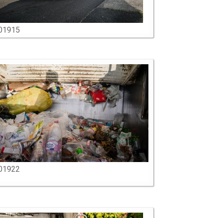
01915
01922