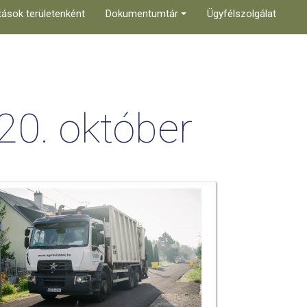
tások területenként
Dokumentumtár
Ügyfélszolgálat
20. október