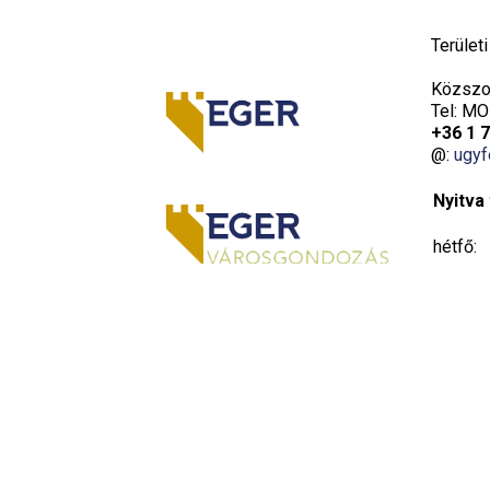
Terület
Közszol
Tel: MO
+36 1 
@:
ugyf
Nyitva 
hétfő:
kedd:
szerda:
csütört
péntek: