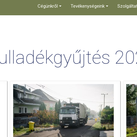
Cégünkről
Tevékenységeink
Szolgálta
hulladékgyűjtés 20