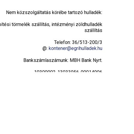
Nem közszolgáltatás körébe tartozó hulladék:
pítési törmelék szállítás, intézményi zöldhulladék
szállítás
Telefon: 36/513-200/3
@:
kontener@egrihulladek.hu
Bankszámlaszámunk: MBH Bank Nyrt.
10300002-13033956-00014906
Adatvédelmi tájékoztató
Hulladékudvar
Hétfő: 8:00 – 16:00
Kedd: 8:00 – 16:00
Szerda: 8:00 – 16:00