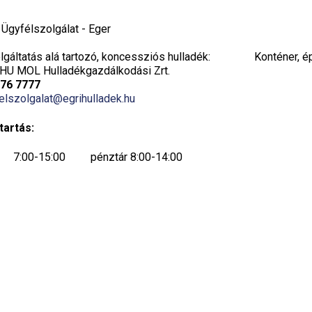
i Ügyfélszolgálat - Eger
gáltatás alá tartozó, koncessziós hulladék:
Konténer, é
HU MOL Hulladékgazdálkodási Zrt.
776 7777
elszolgalat@egrihulladek.hu
tartás:
7:00-15:00 pénztár 8:00-14:00
7:00-15:00 pénztár 8:00-14:00
7:00-15:00 pénztár 8:00-14:00
7:00-19:00 pénztár 8:00-19:00
ök:
(14:00-19:00 csak készpénzes fizetés)
ügyfélfogadás szünetel, csak telefonos
ügyintézés történik 7:00-14:00