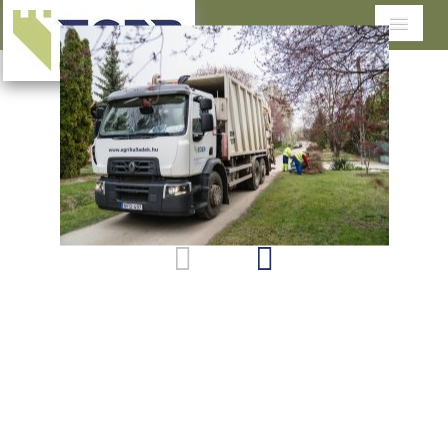
Cégünkről
Tevékenységeink
Szolgáltatások területenként
Dokumentumtár
Ügyfélszolgálat