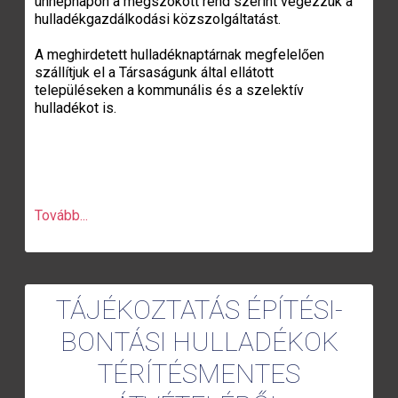
ünnepnapon a megszokott rend szerint végezzük a
hulladékgazdálkodási közszolgáltatást.
A meghirdetett hulladéknaptárnak megfelelően
szállítjuk el a Társaságunk által ellátott
településeken a kommunális és a szelektív
hulladékot is.
Tovább...
TÁJÉKOZTATÁS ÉPÍTÉSI-
BONTÁSI HULLADÉKOK
TÉRÍTÉSMENTES