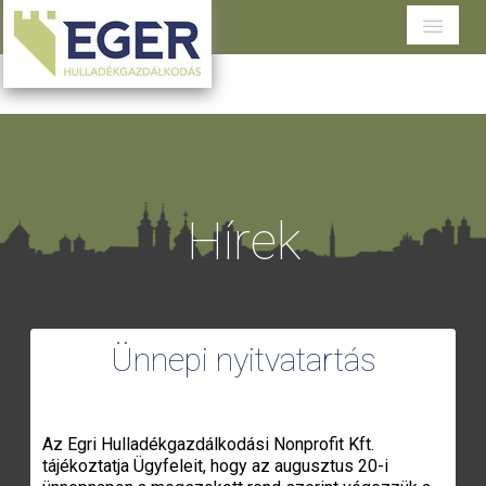
Cégünkről
Tevékenységeink
Szolgáltatások területenként
Hírek
Dokumentumtár
Ügyfélszolgálat
Ünnepi nyitvatartás
Az Egri Hulladékgazdálkodási Nonprofit Kft.
tájékoztatja Ügyfeleit, hogy az augusztus 20-i