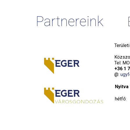
Partnereink
Terület
Közszol
Tel: MO
+36 1 
@:
ugyf
Nyitva 
hétfő:
kedd:
szerda: