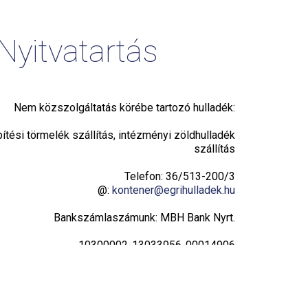
Nyitvatartás
Nem közszolgáltatás körébe tartozó hulladék:
pítési törmelék szállítás, intézményi zöldhulladék
szállítás
Telefon: 36/513-200/3
@:
kontener@egrihulladek.hu
Bankszámlaszámunk: MBH Bank Nyrt.
10300002-13033956-00014906
Adatvédelmi tájékoztató
Hulladékudvar