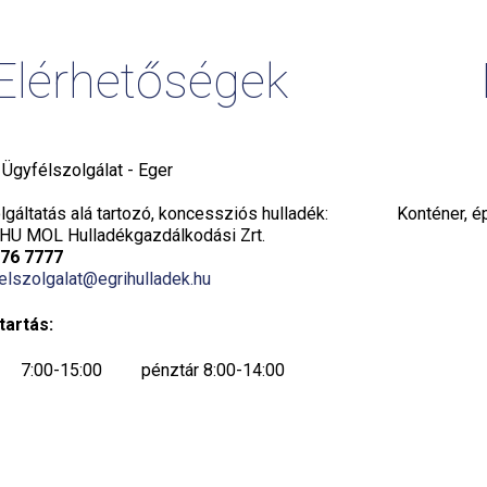
Elérhetőségek
i Ügyfélszolgálat - Eger
gáltatás alá tartozó, koncessziós hulladék:
Konténer, é
HU MOL Hulladékgazdálkodási Zrt.
776 7777
elszolgalat@egrihulladek.hu
tartás:
7:00-15:00 pénztár 8:00-14:00
7:00-15:00 pénztár 8:00-14:00
7:00-15:00 pénztár 8:00-14:00